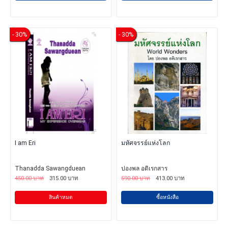
- 30%
- 30%
I am Eri
มหัศจรรย์แห่งโลก
Thanadda Sawangduean
ปองพล อดิเรกสาร
450.00 บาท
315.00 บาท
590.00 บาท
413.00 บาท
สินค้าหมด
ซื้อหนังสือ