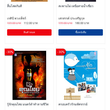
สิ้นโสดกันที
สะพานไผ่ เหนือสายน้ำเชี่ยว
เกศินี พวงเพ็ชร์
เสกสรรค์ ประเสริฐกุล
159.00 บาท
112.00 บาท
199.00 บาท
180.00 บาท
สินค้าหมด
ซื้อหนังสือ
- 30%
- 30%
รู้จักคุณไสย มนตร์ดำทำลายชีวิต
ครอบครัวรักมหัศจรรย์