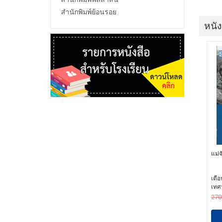
สำนักพิมพ์ย้อนรอย
หนัง
แม่จ
เตือ
เทศ
270