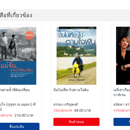
สือที่เกี่ยวข้อง
ันสายน้ำที่ผันเปลี่ยน
ปั่นไปเที่ยวไปตามใจฝัน
เอรี่เล่าเรื
บาห์เรน
นใจ (กุญชร ณ อยุธยา) ดี
ยรรยง เจริญพงศ์
ธนัดดา สว่
น์
120.00 บาท
84.00 บาท
179.00 บ
.00 บาท
216.00 บาท
สินค้าหมด
ซื้อหนังสือ