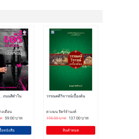
่อง...ถนนสีดำใน
วรรณคดีวิจารณ์เบื้องต้น
างเดือน
ดวงมน จิตร์จำนงค์
าท
59.00 บาท
195.00 บาท
137.00 บาท
ซื้อหนังสือ
สินค้าหมด