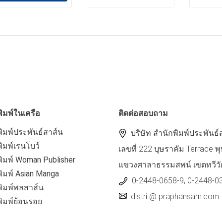
ิมพ์ในเครือ
ติดต่อสอบถาม
ิมพ์ประพันธ์สาส์น
บริษัท สำนักพิมพ์ประพันธ์
ิมพ์เรนโบว์
เลขที่ 222 บุษราคัม Terrace
ิมพ์ Woman Publisher
แขวงศาลาธรรมสพน์ เขตทวีวั
ิมพ์ Asian Manga
0-2448-0658-9, 0-2448-0
พิมพ์พลสาส์น
distri @ praphansarn.com
พิมพ์ย้อนรอย