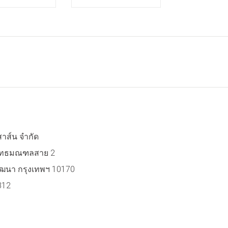
สาส์น จำกัด
 พุทธมณฑลสาย 2
ฒนา กรุงเทพฯ 10170
312