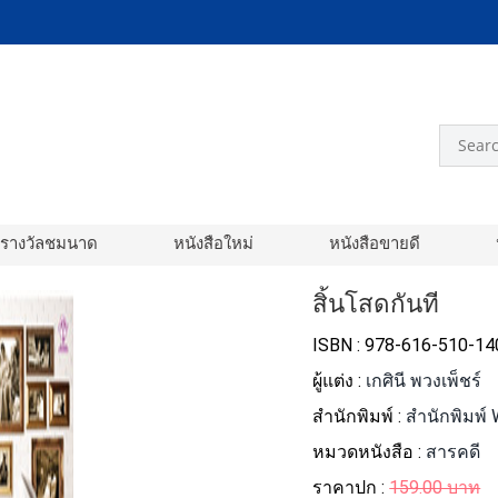
อรางวัลชมนาด
หนังสือใหม่
หนังสือขายดี
สิ้นโสดกันที
ISBN : 978-616-510-14
ผู้แต่ง :
เกศินี พวงเพ็ชร์
สำนักพิมพ์ :
สำนักพิมพ์
หมวดหนังสือ :
สารคดี
ราคาปก :
159.00 บาท