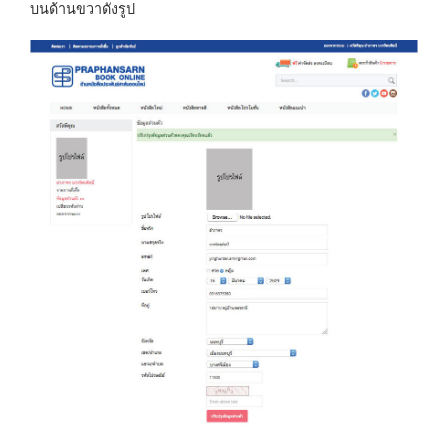
บนด้านขวาดังรูป