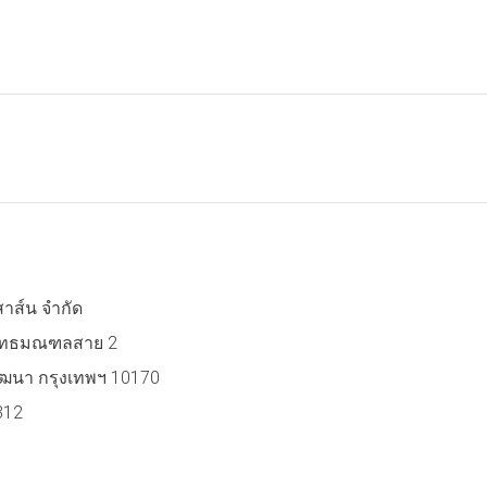
สาส์น จำกัด
 พุทธมณฑลสาย 2
ฒนา กรุงเทพฯ 10170
312