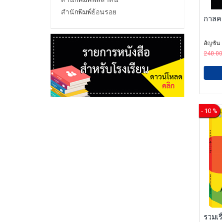
สำนักพิมพ์ย้อนรอย
กาลคร
อัญชัน
240.0
- 10 %
รวมเรื