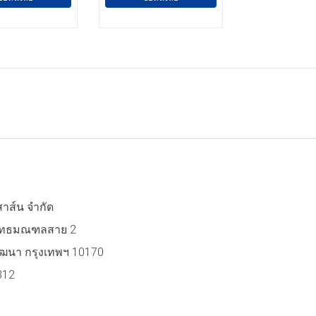
สาส์น จำกัด
 พุทธมณฑลสาย 2
ฒนา กรุงเทพฯ 10170
312