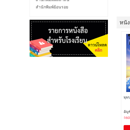
สำนักพิมพ์ย้อนรอย
หนัง
มุม
อัญช
160