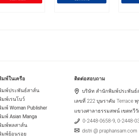
ิมพ์ในเครือ
ติดต่อสอบถาม
ิมพ์ประพันธ์สาส์น
บริษัท สำนักพิมพ์ประพันธ์
ิมพ์เรนโบว์
เลขที่ 222 บุษราคัม Terrace
ิมพ์ Woman Publisher
แขวงศาลาธรรมสพน์ เขตทวีวั
ิมพ์ Asian Manga
0-2448-0658-9, 0-2448-0
พิมพ์พลสาส์น
distri @ praphansarn.com
พิมพ์ย้อนรอย