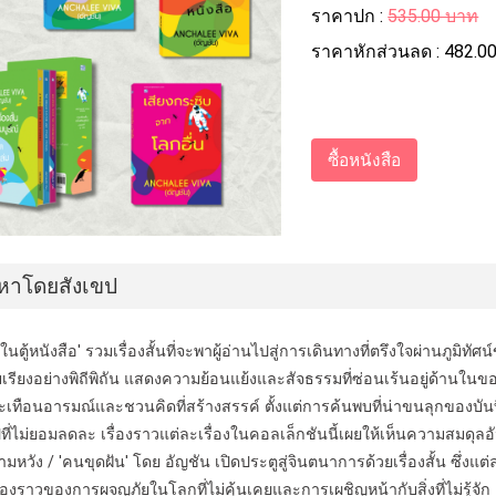
ราคาปก :
535.00 บาท
ราคาหักส่วนลด :
482.0
อหาโดยสังเขป
ในตู้หนังสือ' รวมเรื่องสั้นที่จะพาผู้อ่านไปสู่การเดินทางที่ตรึงใจผ่านภูมิท
บเรียงอย่างพิถีพิถัน แสดงความย้อนแย้งและสัจธรรมที่ซ่อนเร้นอยู่ด้านในข
สะเทือนอารมณ์และชวนคิดที่สร้างสรรค์ ตั้งแต่การค้นพบที่น่าขนลุกของบ
ปที่ไม่ยอมลดละ เรื่องราวแต่ละเรื่องในคอลเล็กชันนี้เผยให้เห็นความสมด
หวัง / 'คนขุดฝัน' โดย อัญชัน เปิดประตูสู่จินตนาการด้วยเรื่องสั้น ซึ่งแต
ื่องราวของการผจญภัยในโลกที่ไม่คุ้นเคยและการเผชิญหน้ากับสิ่งที่ไม่รู้จัก