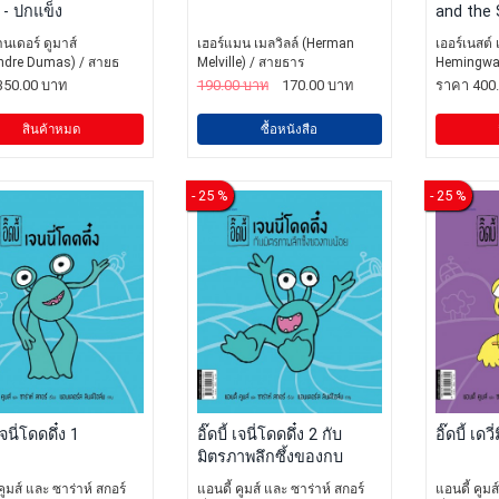
) - ปกแข็ง
and the 
านเดอร์ ดูมาส์
เฮอร์แมน เมลวิลล์ (Herman
เออร์เนสต์ 
ndre Dumas) / สายธ
Melville) / สายธาร
Hemingwa
350.00 บาท
190.00 บาท
170.00 บาท
ราคา 400
สินค้าหมด
ซื้อหนังสือ
- 25 %
- 25 %
 เจนี่โดดดึ๋ง 1
อิ๊ดบี้ เจนี่โดดดึ๋ง 2 กับ
อิ๊ดบี้ เด
มิตรภาพลึกซึ้งของกบ
คูมส์ และ ซาร่าห์ สกอร์
แอนดี้ คูมส์ และ ซาร่าห์ สกอร์
แอนดี้ คูมส