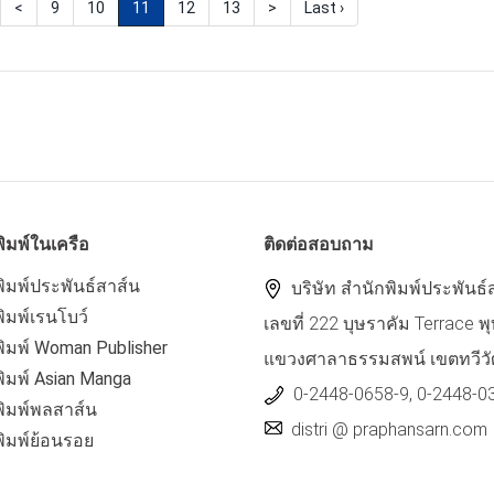
<
9
10
11
12
13
>
Last ›
ิมพ์ในเครือ
ติดต่อสอบถาม
ิมพ์ประพันธ์สาส์น
บริษัท สำนักพิมพ์ประพันธ์
ิมพ์เรนโบว์
เลขที่ 222 บุษราคัม Terrace
ิมพ์ Woman Publisher
แขวงศาลาธรรมสพน์ เขตทวีวั
ิมพ์ Asian Manga
0-2448-0658-9, 0-2448-0
พิมพ์พลสาส์น
distri @ praphansarn.com
พิมพ์ย้อนรอย