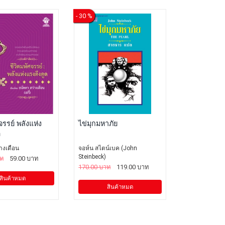
- 30 %
จรรย์ พลังแห่ง
ไข่มุกมหาภัย
ด
างเดือน
จอห์น สไตน์เบค (John
Steinbeck)
าท
59.00 บาท
170.00 บาท
119.00 บาท
สินค้าหมด
สินค้าหมด