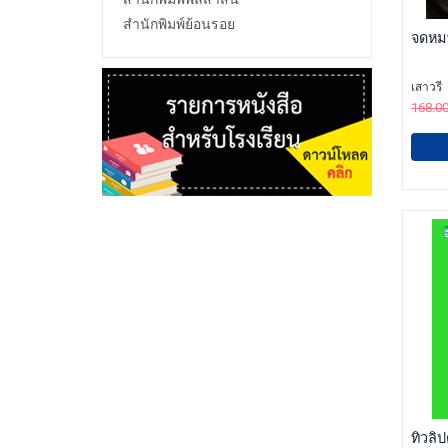
สำนักพิมพ์ย้อนรอย
จดหม
เสาวรี
168.0
ทิวลิ