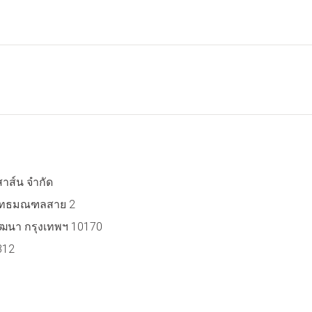
สาส์น จำกัด
 พุทธมณฑลสาย 2
ฒนา กรุงเทพฯ 10170
312