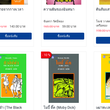
ายจากกาลเวลา
ความฝันของฉันทนา
ต้นส้มแส
จันทรา รัศมีทอง
โจเซ่ วาส
เครือทอง
0 บาท
143.00 บาท
165.00 บาท
59.00 บาท
198.00 บ
ซื้อหนังสือ
ซื้อหนังสือ
- 10 %
ปดำ (The Black
โมบี้ ดิ๊ค (Moby Dick)
เฒ่าทะเล