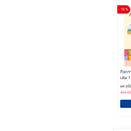
- 16 %
กิจกร
เล่ม 1
ผศ.สุน
420.0