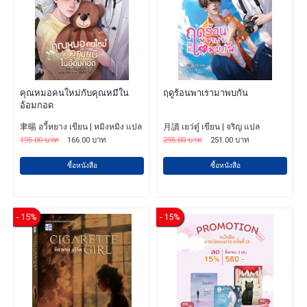
คุณหมอคนใหม่กับคุณหมีใน
ฤดูร้อนพาเรามาพบกัน
อ้อมกอด
聿暘 อวี้หยาง เขียน | หมิงหมิง แปล
月讀 เยว่ตู๋ เขียน | จริญ แปล
195.00 บาท
166.00 บาท
295.00 บาท
251.00 บาท
ซื้อหนังสือ
ซื้อหนังสือ
- 15%
- 15%