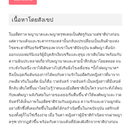
เนื้อหาโดยสังเขป
ในอดีตกาล พญานาคและพญาครุฑเคยเป็นศัตรูกันมาแต่ชาติปางก่อน
แต่ความแค้นและชะตากรรมเหล่านั้นกลับแปรเปลี่ยนเป็นเส้นด้ายแห่ง
โชคชะตาที่ร้อยรัดชีวิตของพวกเขาในชาติปัจจุบัน พงศ์พญา คือนัก
ออกแบบเฟอร์นิเจอร์ผู้มีบุคลิกเงียบขรึมและสุขุม เขาเติบโตมาพร้อมกับ
ความฝันประหลาดเกี่ยวกับพญานาคและสายน้ำลึกลับมาโดยตลอด จน
กระทั่งวันหนึ่ง เขาได้เดินทางไปยังริมฝั่งโขงเพื่อชม *บั้งไฟพญานาค*
จึงเป็นจุดเริ่มต้นของการได้พบกับความรักในอดีตกับหญิงสาวที่มาจาก
ภพเดียวกันในอดีต นั่นก็คือ วาดจันทร์ วาดจันทร์ เป็นหญิงสาวที่มีเสน่ห์
ลึกลับ เติบโตขึ้นมาโดยไม่รู้ว่าตนเองมีอดีตชาติเป็นใคร จนกระทั่งได้พบ
กับพงศ์พญา พลังวิเศษในกายของเธอเริ่มตื่นขึ้น ทำให้พงศ์พญาและวาด
จันทร์ได้เห็นภาพในอดีตชาติร่วมกันอยู่เสมอ ความรักและความผูกพัน
อย่างลึกซึ้งที่เคยเกิดขึ้นในอดีตได้ก่อกำเนิดขึ้นในภพปัจจุบัน แต่รักแท้
ของทั้งคู่ก็ไม่ใช่เรื่องง่าย เมื่อ วินตา หญิงสาวผู้มีชาติกำเนิดจากเผ่าพญา
ครุฑ ปรากฏตัวขึ้น พร้อมกับความแค้นที่ยังคงฝังลึกจากชาติปางก่อน