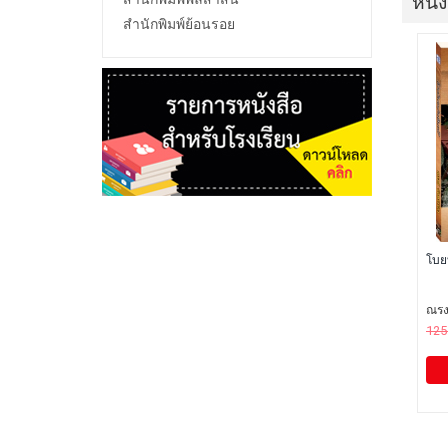
หนัง
สำนักพิมพ์ย้อนรอย
โบยบ
ณรงค
125