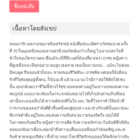
เนื้อหาโดยสังเขป
หลงเงารัก ผลงานของ ชนินทร์ธรณ์ หนังสือชนะเลิศรางวัลชมนาด ครั้ง
ที่ 10 ในมุมหนึ่งของมหานครนิวยอร์คอันกว้างใหญ่ ไม่น่าแปลกใจที่
หัวใจของใครบางคน ซึ่งแม้จะมีที่พึ่ง แต่ก็ยังเปลี่ยวเหงา เกรซ หญิงสาว
ที่ดูเหมือนจะมีทุกอย่าง เธอสูง เธอสวย เธอเป็นนางแบบ.... แม้จะไม่ค่อย
มีคนพูด ถึงเธอแล้วก็เถอะ ขาลงของชีวิตสินะ เกรซคิด แต่เธอก็ยังมีคน
รักที่วิเศษสุดอยู่ทั้งคน, ก็นั่นน่ะสิ แล้วจะเอาอะไรอีก? ต่อให้คิดได้เช่น
นั้น เธอกลับพบว่าชีวิตนี้ช่างไร้สุข เธอหลงทางอยู่ในเขาวงกตแห่งความ
สมบูรณ์ แบบเงาสะท้อนในกระจกส่องขยายไปถึงไขมันส่วนเกินที่เธอ
เท่านั้นจะมองเห็นได้ ความผิดปกติในใจ และ วัยที่โรยราทําให้หน้าที่
การงานของเธอกําลังตีตั๋วชั้นหนึ่งลงสู่หุบเหว และช่วงวิกฤตินั้นเอง ขณะ
ที่เกรชดําดิ่ง อยู่ในทะเลแห่งความสับสนวุ่นวายของจิตใจ เธอได้มี
โอกาสพบกับดอรีน หญิงสาวจากอดีต กับความหลังร่วม กันอันพิลึกพิลั่น
หล่อนกลับมาเพื่อจะตอกย้ําถึงความเสื่อมถอยที่เธอกําลังเผชิญ และฟ
รันซ์ ชายหนุ่มปริศนา ที่เข้ามาเขย่าโลกชีวิตรักของเธอให้พลิกคว่ํากลับ