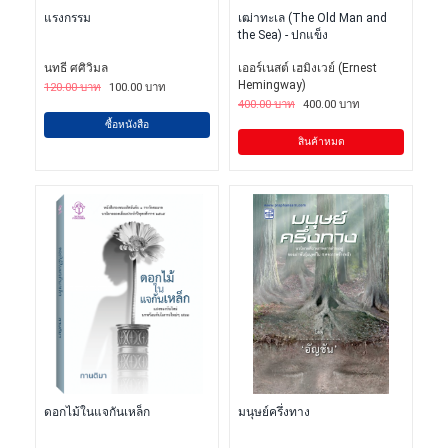
แรงกรรม
เฒ่าทะเล (The Old Man and
the Sea) - ปกแข็ง
นทธี ศศิวิมล
เออร์เนสต์ เฮมิงเวย์ (Ernest
Hemingway)
120.00 บาท
100.00 บาท
400.00 บาท
400.00 บาท
ซื้อหนังสือ
สินค้าหมด
ดอกไม้ในแจกันเหล็ก
มนุษย์ครึ่งทาง