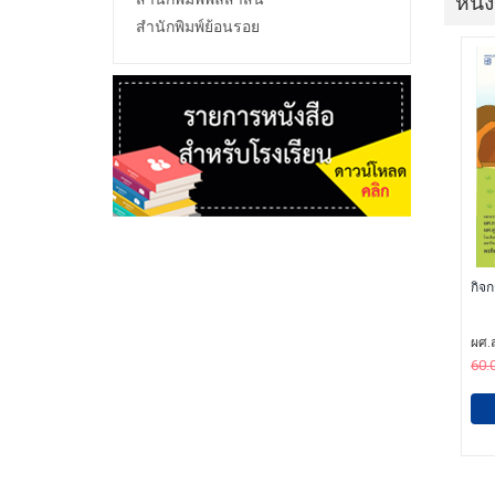
หนัง
สำนักพิมพ์ย้อนรอย
กิจก
ผศ.ส
60.